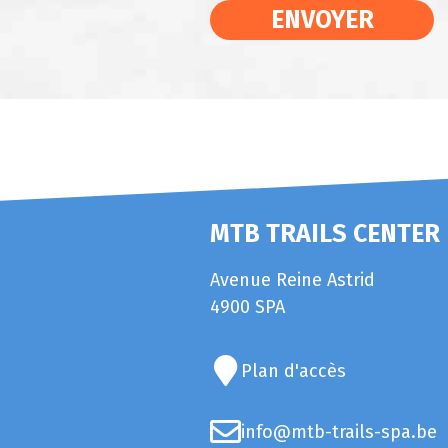
ENVOYER
MTB TRAILS CENTER
Avenue Reine Astrid
4900 SPA
Plan d'accès
info@mtb-trails-spa.be